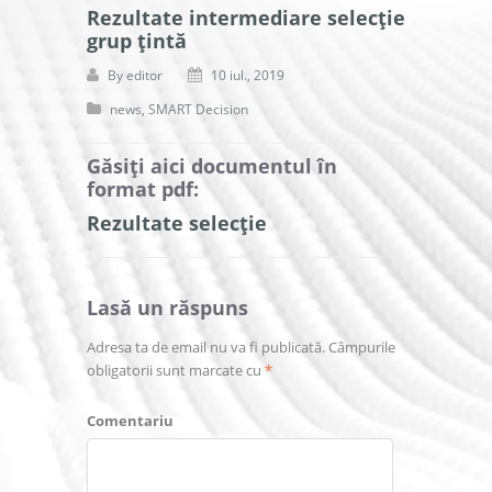
Rezultate intermediare selecție
grup țintă
By
editor
10 iul., 2019
news
,
SMART Decision
Găsiți aici documentul în
format pdf:
Rezultate selecție
Lasă un răspuns
Adresa ta de email nu va fi publicată.
Câmpurile
obligatorii sunt marcate cu
*
Comentariu