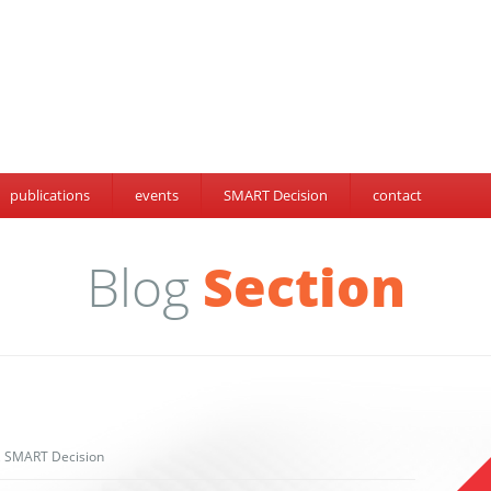
publications
events
SMART Decision
contact
Blog
Section
,
SMART Decision