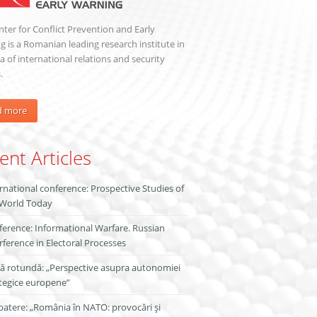
ter for Conflict Prevention and Early
 is a Romanian leading research institute in
a of international relations and security
.
d more
ent Articles
rnational conference: Prospective Studies of
 World Today
erence: Informational Warfare. Russian
rference in Electoral Processes
ă rotundă: „Perspective asupra autonomiei
tegice europene”
atere: „România în NATO: provocări și