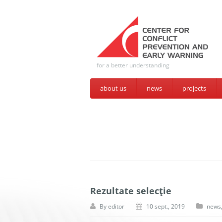
for a better understanding
about us
news
projects
Rezultate selecție
By
editor
10 sept., 2019
news