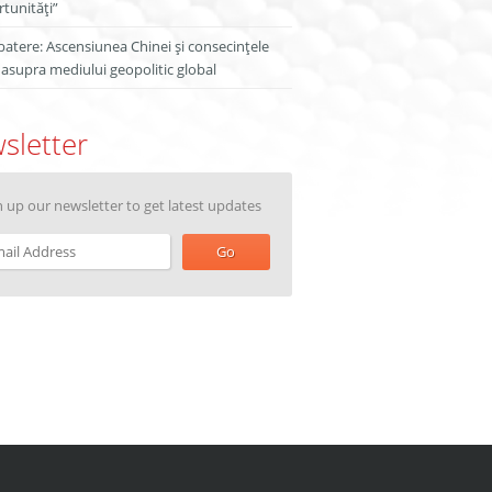
tunități”
atere: Ascensiunea Chinei și consecințele
 asupra mediului geopolitic global
sletter
n up our newsletter to get latest updates