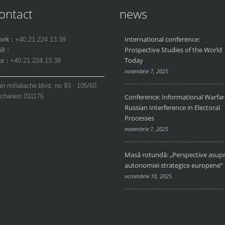
ontact
news
International conference:
rk :
+40.21.224.13.39
Prospective Studies of the World
ll :
Today
x :
+40.21.224.13.39
noiembrie 7, 2025
an mihalache blvd, no 93 - 105/60
charest 011176
Conference: Informational Warfar
Russian Interference in Electoral
Processes
noiembrie 7, 2025
Masă rotundă: „Perspective asup
autonomiei strategice europene”
octombrie 10, 2025