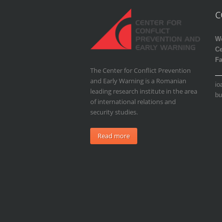
c
Wo
Ce
Fa
The Center for Conflict Prevention
and Early Warning is a Romanian
io
leading research institute in the area
bu
of international relations and
security studies.
Read more