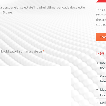
a persoanelor selectate în cadrul ultimei perioade de selecție.
The Cen
următoare.
Warning
the are
studies
Rea
Rec
le obligatorii sunt marcate cu
*
Inte
the
Conf
Inte
Mas
stra
Dezb