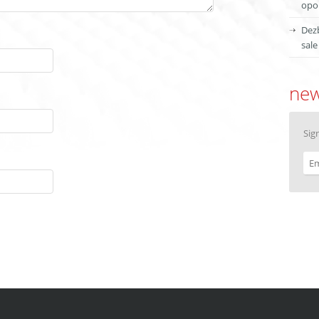
opor
Dezb
sale
new
Sig